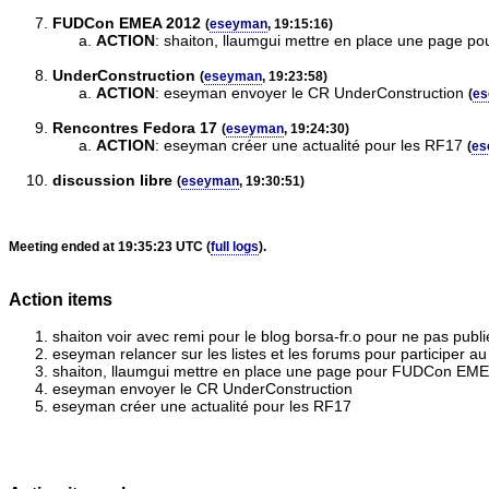
FUDCon EMEA 2012
(
eseyman
, 19:15:16)
ACTION
:
shaiton, llaumgui mettre en place une page 
UnderConstruction
(
eseyman
, 19:23:58)
ACTION
:
eseyman envoyer le CR UnderConstruction
(
e
Rencontres Fedora 17
(
eseyman
, 19:24:30)
ACTION
:
eseyman créer une actualité pour les RF17
(
es
discussion libre
(
eseyman
, 19:30:51)
Meeting ended at 19:35:23 UTC (
full logs
).
Action items
shaiton voir avec remi pour le blog borsa-fr.o pour ne pas publ
eseyman relancer sur les listes et les forums pour participer 
shaiton, llaumgui mettre en place une page pour FUDCon EM
eseyman envoyer le CR UnderConstruction
eseyman créer une actualité pour les RF17