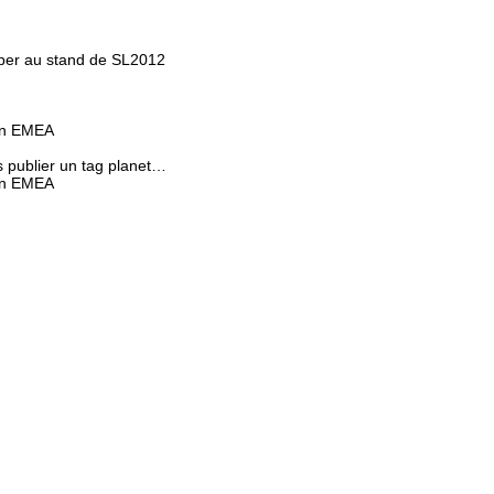
ciper au stand de SL2012
Con EMEA
s publier un tag planet…
Con EMEA