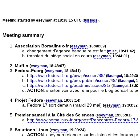
Meeting started by eseyman at 18:38:15 UTC (
full logs
).
Meeting summary
Association Borsalinux-fr
(
eseyman
, 18:40:09)
changement d'agence banquaire est fait
(
misc
, 18:41:42)
transfert du siège social en cours
(
eseyman
, 18:44:01)
Muffin
(
eseyman
, 18:48:07)
Fedora-Fr.org
(
eseyman
, 18:48:41)
https://wip.fedora-fr.org/p/wip/issues/89/
(
llaumgui
, 18:49:3
https://wip.fedora-fr.org/p/ezpublish/issues/49/
(
llaumgui
, 
https://wip.fedora-fr.org/p/admin/issues/91/
(
llaumgui
, 18:5
ACTION
:
shaiton voir avec remi pour le blog borsa-fr.o 
Projet Fedora
(
eseyman
, 19:03:14)
Fedora 17 sort demain (mardi 29 mai)
(
eseyman
, 19:03:32
Premier samedi à la Cité des Sciences
(
eseyman
, 19:06:03)
http://www.borsalinux-fr.org/post/Rencontres-Fedora-1
Solutions Linux
(
eseyman
, 19:09:24)
ACTION
:
eseyman relancer sur les listes et les forums 