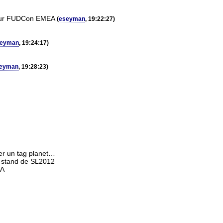
pour FUDCon EMEA
(
eseyman
, 19:22:27)
seyman
, 19:24:17)
eyman
, 19:28:23)
ier un tag planet…
au stand de SL2012
EA