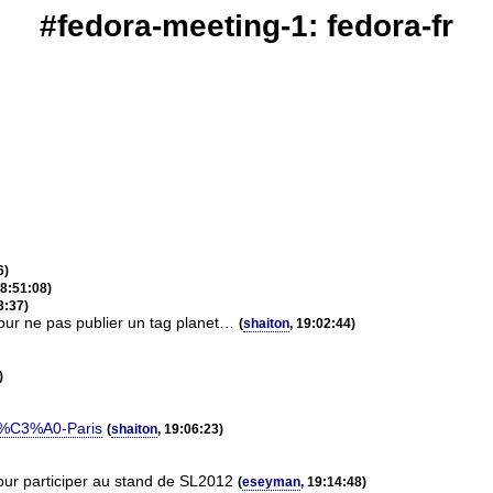
#fedora-meeting-1: fedora-fr
6)
18:51:08)
3:37)
pour ne pas publier un tag planet…
(
shaiton
, 19:02:44)
)
7-%C3%A0-Paris
(
shaiton
, 19:06:23)
pour participer au stand de SL2012
(
eseyman
, 19:14:48)