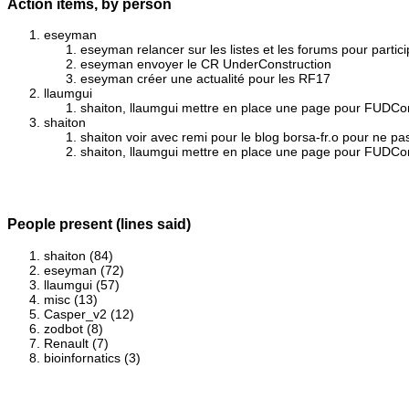
Action items, by person
eseyman
eseyman relancer sur les listes et les forums pour parti
eseyman envoyer le CR UnderConstruction
eseyman créer une actualité pour les RF17
llaumgui
shaiton, llaumgui mettre en place une page pour FUD
shaiton
shaiton voir avec remi pour le blog borsa-fr.o pour ne pa
shaiton, llaumgui mettre en place une page pour FUD
People present (lines said)
shaiton (84)
eseyman (72)
llaumgui (57)
misc (13)
Casper_v2 (12)
zodbot (8)
Renault (7)
bioinfornatics (3)