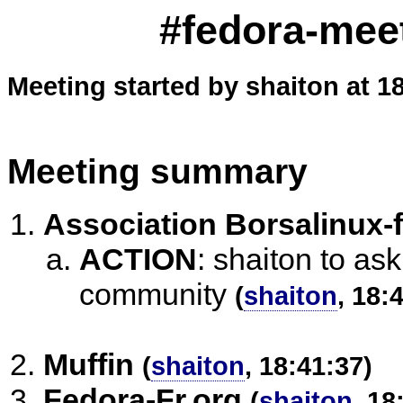
#fedora-meet
Meeting started by shaiton at 1
Meeting summary
Association Borsalinux-f
ACTION
:
shaiton to ask
community
(
shaiton
, 18:
Muffin
(
shaiton
, 18:41:37)
Fedora-Fr.org
(
shaiton
, 18