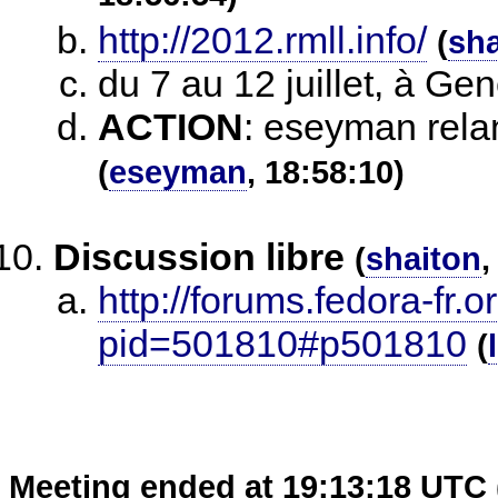
http://2012.rmll.info/
(
sha
du 7 au 12 juillet, à Ge
ACTION
:
eseyman relanc
(
eseyman
, 18:58:10)
Discussion libre
(
shaiton
,
http://forums.fedora-fr.
pid=501810#p501810
(
Meeting ended at 19:13:18 UTC 