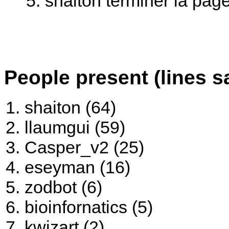
shaiton terminer la pa
People present (lines s
shaiton (64)
llaumgui (59)
Casper_v2 (25)
eseyman (16)
zodbot (6)
bioinfornatics (5)
kwizart (2)