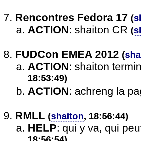
Rencontres Fedora 17
(
s
ACTION
:
shaiton CR
(
s
FUDCon EMEA 2012
(
sha
ACTION
:
shaiton term
18:53:49)
ACTION
:
achreng la pa
RMLL
(
shaiton
, 18:56:44)
HELP
:
qui y va, qui pe
18:56:54)