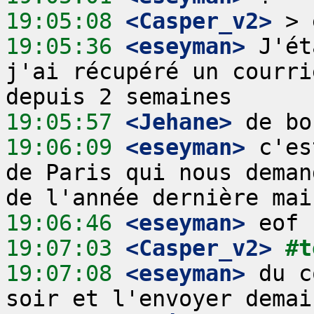
19:05:08
 <Casper_v2>
19:05:36
 <eseyman>
 J'ét
j'ai récupéré un courri
19:05:57
 <Jehane>
19:06:09
 <eseyman>
 c'es
de Paris qui nous deman
19:06:46
 <eseyman>
19:07:03
 <Casper_v2>
#t
19:07:08
 <eseyman>
 du c