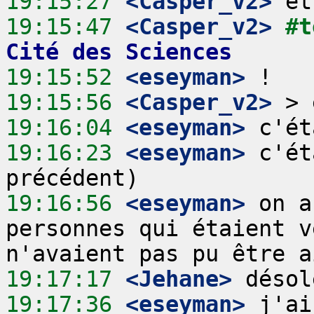
19:15:27
 <Casper_v2>
19:15:47
 <Casper_v2>
#t
Cité des Sciences
19:15:52
 <eseyman>
19:15:56
 <Casper_v2>
19:16:04
 <eseyman>
19:16:23
 <eseyman>
 c'ét
19:16:56
 <eseyman>
 on a
personnes qui étaient v
19:17:17
 <Jehane>
19:17:36
 <eseyman>
 j'ai