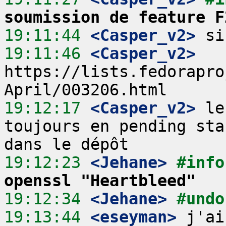
soumission de feature F
19:11:44
 <Casper_v2>
19:11:46
 <Casper_v2>
https://lists.fedorapro
19:12:17
 <Casper_v2>
 le
toujours en pending sta
19:12:23
 <Jehane>
#info
openssl "Heartbleed"
19:12:34
 <Jehane>
#undo
19:13:44
 <eseyman>
 j'ai