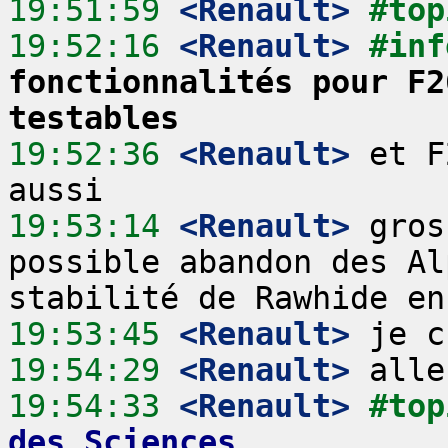
19:51:59
 <Renault>
#top
19:52:16
 <Renault>
#inf
fonctionnalités pour F2
testables
19:52:36
 <Renault>
 et F
19:53:14
 <Renault>
 gros
possible abandon des Al
19:53:45
 <Renault>
19:54:29
 <Renault>
19:54:33
 <Renault>
#top
des Sciences