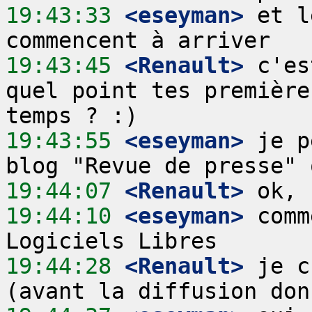
19:43:33
 <eseyman>
 et l
19:43:45
 <Renault>
 c'es
quel point tes première
19:43:55
 <eseyman>
 je p
19:44:07
 <Renault>
19:44:10
 <eseyman>
 comm
19:44:28
 <Renault>
 je c