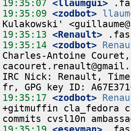
19:35:07
 <llaumgui>
19:35:09
 <zodbot>
llaum
19:35:13
 <Renault>
19:35:14
 <zodbot>
Renau
Charles-Antoine Couret,
cacouret.renault@gmail.
IRC Nick: Renault, Time
19:35:17
 <zodbot>
Renau
+gitmuffin cla_fedora c
19:35:19
 <eseyman>