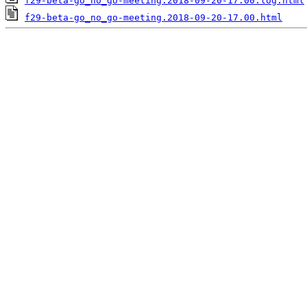
f29-beta-go_no_go-meeting.2018-09-20-17.00.log.html
f29-beta-go_no_go-meeting.2018-09-20-17.00.html