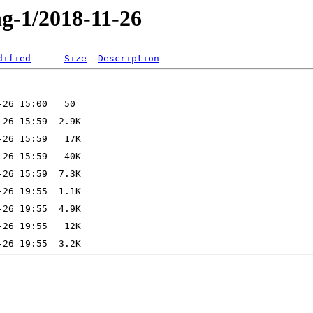
ng-1/2018-11-26
dified
Size
Description