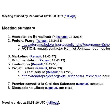
Meeting started by Renault at 18:31:58 UTC (
full logs
).
Meeting summary
Association Borsalinux-fr
(
Renault
, 18:32:17)
Fedora-Fr.org
(
Renault
, 18:34:54)
https://forums.fedora-fr.org/userlist.php?username=&
ACTION
:
renault contacter Remi et Johnatan pour les fo
Marketing
(
Renault
, 18:40:47)
Documentation
(
Renault
, 18:43:12)
Traduction
(
Renault
, 18:45:53)
Projet Fedora
(
Renault
, 18:47:23)
F30 est sorti o/
(
Renault
, 18:47:29)
https://fedoraproject.org/wiki/Releases/31/Schedule
pour 
Premier samedi à la Cité des Sciences
(
Renault
, 18:49:13)
Discussions Libres
(
Renault
, 18:51:16)
Meeting ended at 18:58:16 UTC (
full logs
).