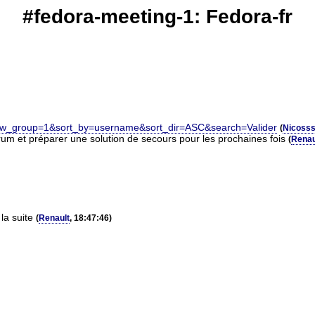
#fedora-meeting-1: Fedora-fr
show_group=1&sort_by=username&sort_dir=ASC&search=Valider
(
Nicoss
rum et préparer une solution de secours pour les prochaines fois
(
Renau
la suite
(
Renault
, 18:47:46)