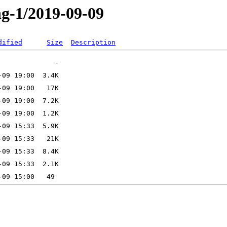
ng-1/2019-09-09
dified
Size
Description