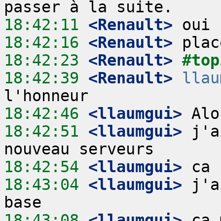
18:42:11
 <Renault>
18:42:16
 <Renault>
18:42:23
 <Renault>
#top
18:42:39
 <Renault>
llau
18:42:46
 <llaumgui>
18:42:51
 <llaumgui>
 j'a
18:42:54
 <llaumgui>
18:43:04
 <llaumgui>
 j'a
18:43:08
 <llaumgui>