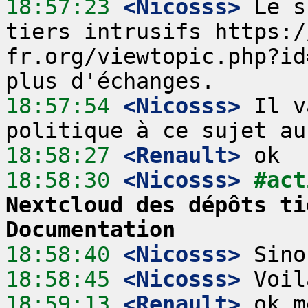
18:57:23
 <Nicosss>
 Le s
tiers intrusifs https:/
fr.org/viewtopic.php?id
18:57:54
 <Nicosss>
 Il v
18:58:27
 <Renault>
18:58:30
 <Nicosss>
#act
Nextcloud des dépôts ti
Documentation
18:58:40
 <Nicosss>
18:58:45
 <Nicosss>
18:59:13
 <Renault>