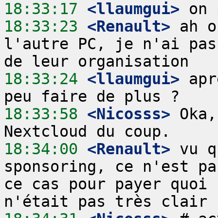
18:33:17
 <llaumgui>
18:33:23
 <Renault>
 ah o
l'autre PC, je n'ai pas
18:33:24
 <llaumgui>
 apr
18:33:58
 <Nicosss>
 Oka,
18:34:00
 <Renault>
 vu q
sponsoring, ce n'est pa
ce cas pour payer quoi 