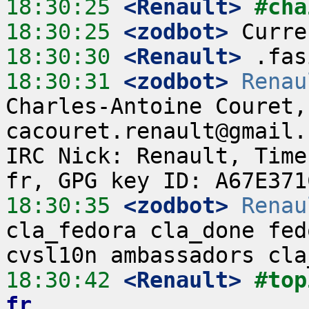
18:30:25
 <Renault>
#cha
18:30:25
 <zodbot>
18:30:30
 <Renault>
18:30:31
 <zodbot>
Renau
Charles-Antoine Couret,
cacouret.renault@gmail.
IRC Nick: Renault, Time
18:30:35
 <zodbot>
Renau
cla_fedora cla_done fed
18:30:42
 <Renault>
#top
fr