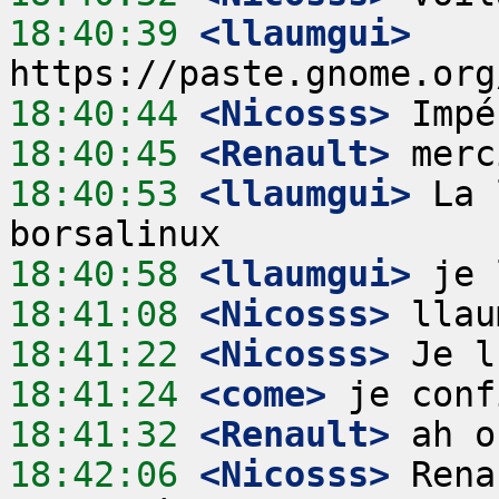
18:40:39
 <llaumgui>
18:40:44
 <Nicosss>
18:40:45
 <Renault>
18:40:53
 <llaumgui>
 La 
18:40:58
 <llaumgui>
18:41:08
 <Nicosss>
18:41:22
 <Nicosss>
18:41:24
 <come>
18:41:32
 <Renault>
18:42:06
 <Nicosss>
 Rena