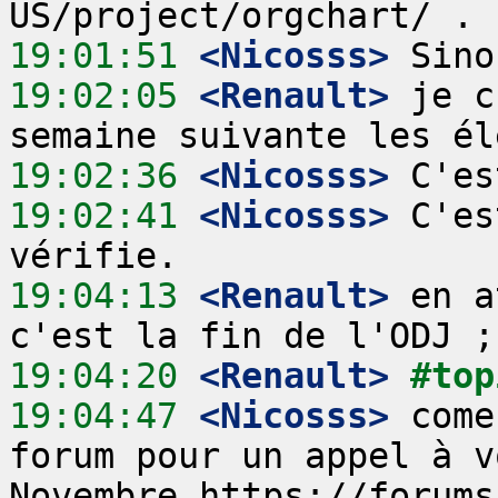
19:01:51
 <Nicosss>
19:02:05
 <Renault>
 je c
19:02:36
 <Nicosss>
19:02:41
 <Nicosss>
 C'es
19:04:13
 <Renault>
 en a
19:04:20
 <Renault>
#top
19:04:47
 <Nicosss>
 come
forum pour un appel à v
Novembre https://forums