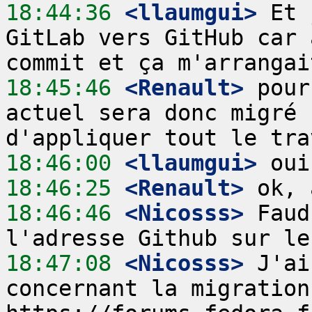
18:44:36
 <llaumgui>
 Et 
GitLab vers GitHub car 
18:45:46
 <Renault>
 pour
actuel sera donc migré 
18:46:00
 <llaumgui>
18:46:25
 <Renault>
18:46:46
 <Nicosss>
 Faud
18:47:08
 <Nicosss>
 J'ai
concernant la migration