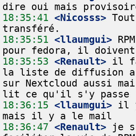
18:35:41
 <Nicosss>
 Tout
18:35:51
 <llaumgui>
 RPM
18:35:53
 <Renault>
 il f
la liste de diffusion a
sur Nextcloud aussi mai
18:36:15
 <llaumgui>
 il 
18:36:47
 <Renault>
 je s