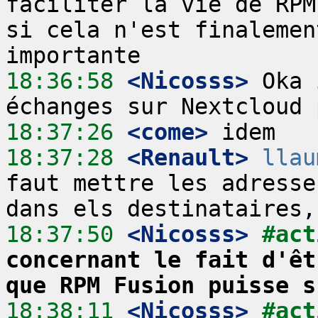
faciliter la vie de RPM
si cela n'est finalemen
18:36:58
 <Nicosss>
 Oka 
18:37:26
 <come>
18:37:28
 <Renault>
llau
faut mettre les adresse
18:37:50
 <Nicosss>
#act
concernant le fait d'êt
que RPM Fusion puisse s
18:38:11
 <Nicosss>
#act