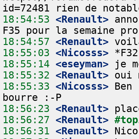
18:54:53
 <Renault>
 anno
18:54:57
 <Renault>
18:55:03
 <Nicosss>
18:55:14
 <eseyman>
18:55:32
 <Renault>
18:55:33
 <Nicosss>
 Ben 
18:56:23
 <Renault>
18:56:27
 <Renault>
#top
18:56:31
 <Renault>