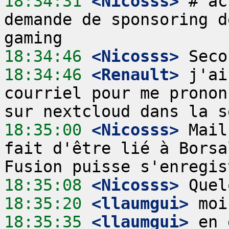
18:34:31
 <Nicosss>
 # ac
demande de sponsoring d
18:34:46
 <Nicosss>
18:34:46
 <Renault>
 j'ai
courriel pour me pronon
18:35:00
 <Nicosss>
 Mail
fait d'être lié à Borsa
18:35:08
 <Nicosss>
18:35:20
 <llaumgui>
18:35:35
 <llaumgui>
 en 