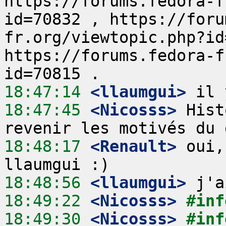
https://forums.fedora-f
id=70832 , https://foru
fr.org/viewtopic.php?id
https://forums.fedora-f
18:47:14
 <llaumgui>
18:47:45
 <Nicosss>
 Hist
18:48:17
 <Renault>
 oui,
18:48:56
 <llaumgui>
18:49:22
 <Nicosss>
#inf
18:49:30
 <Nicosss>
#inf