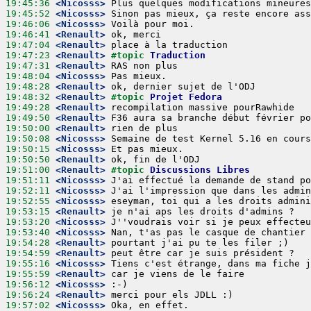
19:45:36
 <Nicosss>
19:45:52
 <Nicosss>
19:46:06
 <Nicosss>
19:46:41
 <Renault>
19:47:04
 <Renault>
19:47:23
 <Renault>
#topic 
Traduction
19:47:31
 <Renault>
19:48:04
 <Nicosss>
19:48:28
 <Renault>
19:48:32
 <Renault>
#topic 
Projet Fedora
19:49:28
 <Renault>
19:49:50
 <Renault>
19:50:00
 <Renault>
19:50:08
 <Nicosss>
19:50:15
 <Nicosss>
19:50:50
 <Renault>
19:51:00
 <Renault>
#topic 
Discussions Libres
19:51:11
 <Nicosss>
19:52:11
 <Nicosss>
19:52:55
 <Nicosss>
19:53:15
 <Renault>
19:53:20
 <Nicosss>
19:53:40
 <Nicosss>
19:54:28
 <Renault>
19:54:59
 <Renault>
19:55:16
 <Nicosss>
19:55:59
 <Renault>
19:56:12
 <Nicosss>
19:56:24
 <Renault>
19:57:02
 <Nicosss>