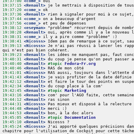
19:37:00
 <come_>
19:37:15
 <Renault>
19:37:20
 <come_>
19:37:36
 <Renault>
19:37:44
 <come_>
19:37:56
 <come_>
19:38:12
 <eseyman>
19:38:28
 <Renault>
19:38:31
 <come_>
19:38:41
 <Nicosss>
19:39:13
 <Nicosss>
 Je n'ai pas réussi à lancer les rapp
19:39:23
 <Renault>
19:40:31
 <Renault>
19:40:40
 <Renault>
#topic 
Fedora-Fr.org
19:40:46
 <Renault>
19:41:01
 <Nicosss>
19:41:43
 <Renault>
19:42:12
 <Renault>
19:42:34
 <Renault>
19:42:45
 <Renault>
#topic 
Marketing
19:43:16
 <Renault>
19:44:12
 <Renault>
19:44:31
 <Nicosss>
19:44:48
 <Renault>
19:44:53
 <Renault>
19:45:05
 <Renault>
#topic 
Documentation
19:45:10
 <Renault>
19:45:24
 <Nicosss>
 J'ai apporté quelques précisions dan