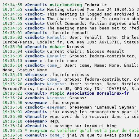
19:34:55
 <Renault>
#startmeeting 
Fedora-fr
19:34:55
 <zodbot>
19:34:55
 <zodbot>
19:34:55
 <zodbot>
19:34:55
 <zodbot>
19:34:55
 <zodbot>
19:35:01
 <Renault>
19:35:02
 <zodbot>
Renault:
 User: renault, Name: Charles
19:35:04
 <Renault>
#chair 
Nicosss
19:35:04
 <zodbot>
19:35:05
 <zodbot>
Renault:
19:35:13
 <come_>
19:35:14
 <zodbot>
come_:
 User: come, Name: None, Email:
19:35:15
 <Nicosss>
19:35:17
 <zodbot>
come_:
19:35:20
 <zodbot>
Nicosss:
 User: nicosss, Name: Nicolas
19:35:21
 <Renault>
#topic 
Association Borsalinux-fr
19:35:24
 <zodbot>
Nicosss:
19:35:56
 <eseyman>
19:35:58
 <zodbot>
eseyman:
19:36:01
 <Renault>
19:36:08
 <Renault>
19:36:10
 <eseyman>
19:36:14
 <Renault>
19:36:25 
* eseyman
va vérifier qu'il est à jour de coti
19:36:50
 <Renault>
come_: