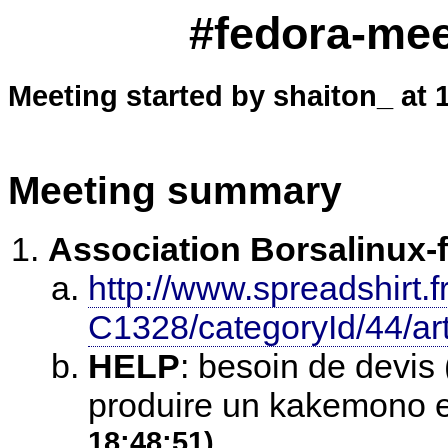
#fedora-meet
Meeting started by shaiton_ at 
Meeting summary
Association Borsalinux-f
http://www.spreadshirt.f
C1328/categoryId/44/art
HELP
:
besoin de devis 
produire un kakemono e
18:48:51)