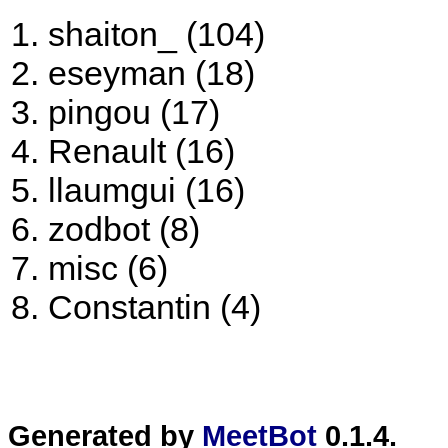
shaiton_ (104)
eseyman (18)
pingou (17)
Renault (16)
llaumgui (16)
zodbot (8)
misc (6)
Constantin (4)
Generated by
MeetBot
0.1.4.