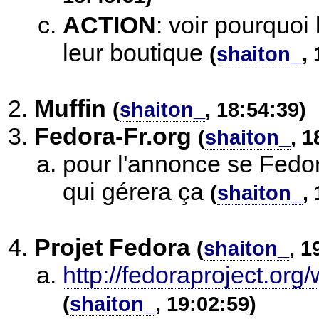
ACTION
:
voir pourquoi
leur boutique
(
shaiton_
,
Muffin
(
shaiton_
, 18:54:39)
Fedora-Fr.org
(
shaiton_
, 1
pour l'annonce se Fedor
qui gérera ça
(
shaiton_
,
Projet Fedora
(
shaiton_
, 1
http://fedoraproject.or
(
shaiton_
, 19:02:59)