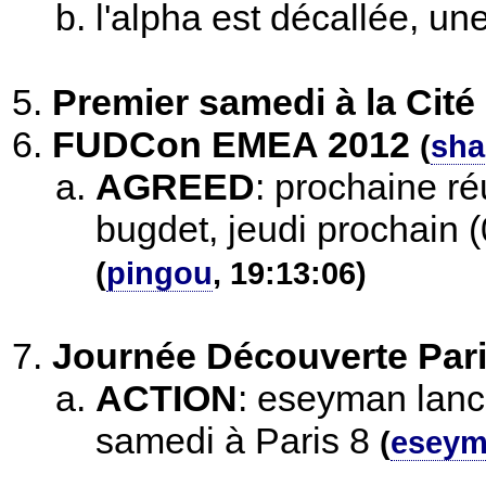
l'alpha est décallée, un
Premier samedi à la Cité
FUDCon EMEA 2012
(
sha
AGREED
:
prochaine r
bugdet, jeudi prochain 
(
pingou
, 19:13:06)
Journée Découverte Pari
ACTION
:
eseyman lance
samedi à Paris 8
(
esey