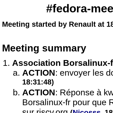
#fedora-meet
Meeting started by Renault at 1
Meeting summary
Association Borsalinux-f
ACTION
:
envoyer les d
18:31:48)
ACTION
:
Réponse à kwiz
Borsalinux-fr pour que 
sur riscv.org
(
Nicosss
, 1