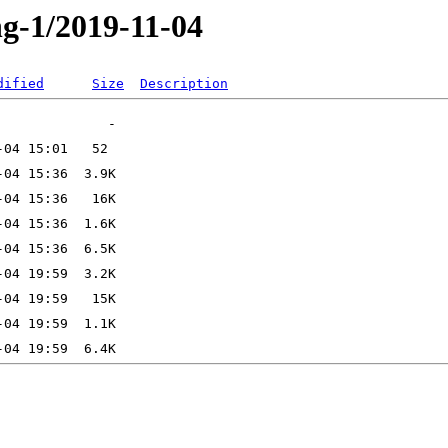
ng-1/2019-11-04
dified
Size
Description