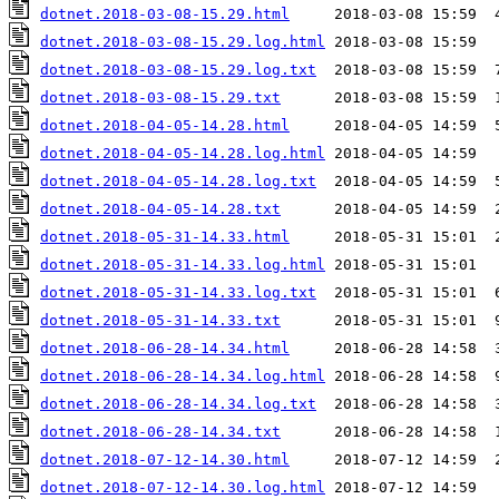
dotnet.2018-03-08-15.29.html
dotnet.2018-03-08-15.29.log.html
dotnet.2018-03-08-15.29.log.txt
dotnet.2018-03-08-15.29.txt
dotnet.2018-04-05-14.28.html
dotnet.2018-04-05-14.28.log.html
dotnet.2018-04-05-14.28.log.txt
dotnet.2018-04-05-14.28.txt
dotnet.2018-05-31-14.33.html
dotnet.2018-05-31-14.33.log.html
dotnet.2018-05-31-14.33.log.txt
dotnet.2018-05-31-14.33.txt
dotnet.2018-06-28-14.34.html
dotnet.2018-06-28-14.34.log.html
dotnet.2018-06-28-14.34.log.txt
dotnet.2018-06-28-14.34.txt
dotnet.2018-07-12-14.30.html
dotnet.2018-07-12-14.30.log.html