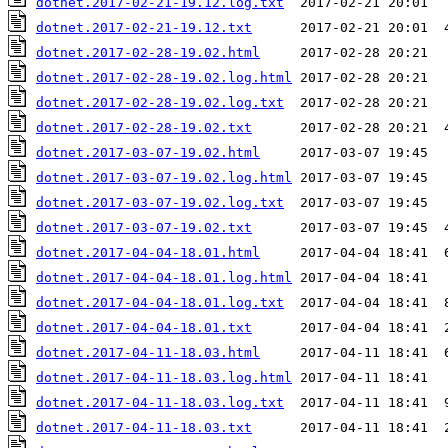
dotnet.2017-02-21-19.12.log.txt
dotnet.2017-02-21-19.12.txt
dotnet.2017-02-28-19.02.html
dotnet.2017-02-28-19.02.log.html
dotnet.2017-02-28-19.02.log.txt
dotnet.2017-02-28-19.02.txt
dotnet.2017-03-07-19.02.html
dotnet.2017-03-07-19.02.log.html
dotnet.2017-03-07-19.02.log.txt
dotnet.2017-03-07-19.02.txt
dotnet.2017-04-04-18.01.html
dotnet.2017-04-04-18.01.log.html
dotnet.2017-04-04-18.01.log.txt
dotnet.2017-04-04-18.01.txt
dotnet.2017-04-11-18.03.html
dotnet.2017-04-11-18.03.log.html
dotnet.2017-04-11-18.03.log.txt
dotnet.2017-04-11-18.03.txt