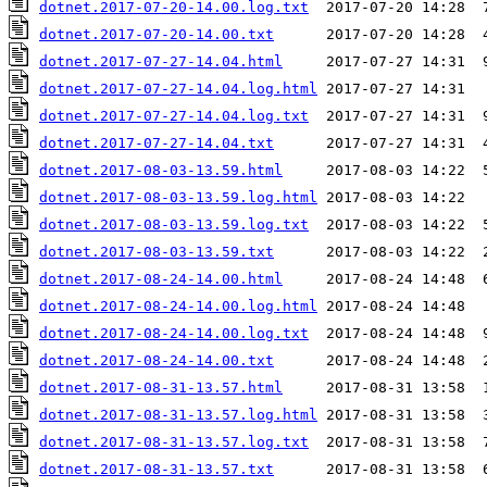
dotnet.2017-07-20-14.00.log.txt
dotnet.2017-07-20-14.00.txt
dotnet.2017-07-27-14.04.html
dotnet.2017-07-27-14.04.log.html
dotnet.2017-07-27-14.04.log.txt
dotnet.2017-07-27-14.04.txt
dotnet.2017-08-03-13.59.html
dotnet.2017-08-03-13.59.log.html
dotnet.2017-08-03-13.59.log.txt
dotnet.2017-08-03-13.59.txt
dotnet.2017-08-24-14.00.html
dotnet.2017-08-24-14.00.log.html
dotnet.2017-08-24-14.00.log.txt
dotnet.2017-08-24-14.00.txt
dotnet.2017-08-31-13.57.html
dotnet.2017-08-31-13.57.log.html
dotnet.2017-08-31-13.57.log.txt
dotnet.2017-08-31-13.57.txt